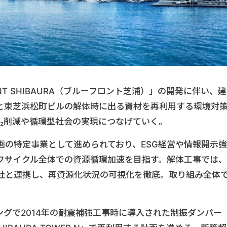
NT SHIBAURA（ブルーフロント芝浦）」の開発に伴い、建
と東芝浜松町ビルの解体時に出る資材を再利用する環境対
O₂削減や循環型社会の実現につなげていく。
画の特定事業として進められており、ESG経営や情報開示強
フサイクル全体での資源循環加速を目指す。解体工事では、
社と連携し、再資源化状況の可視化を徹底。取り組み全体
グで2014年の耐震補強工事時に導入された制振ダンパー