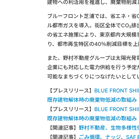
建物への利活用を推進し、廃棄物削減
ブルーフロント芝浦では、省エネ・省
ル都市ガスを導入。街区全体でCO₂
の省エネ施策により、東京都内大規模事
り、都市再生特区の40％削減目標を上
また、野村不動産グループは太陽光発
企業にも対応した電力供給を行う予定
可能なまちづくりにつなげたいとして
【プレスリリース】
BLUE FRONT
既存建物解体時の廃棄物低減の取組み
【プレスリリース】
BLUE FRONT
既存建物解体時の廃棄物低減の取組み（P
【関連記事】
野村不動産、生物多様性保全の
【関連記事】
ごみ循環、ナッジ、SAF