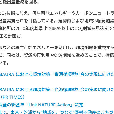
と搬出量低減を図る。
CO₂技術に加え、再生可能エネルギーやカーボンニュート
排出量実質ゼロを目指している。建物内および地域冷暖房施
務所の2010年度基準比で45％以上のCO₂削減を見込んで
回る計画だ。
電などの再生可能エネルギーを活用し、環境配慮を重視す
だ。同社は、資源の再利用やCO₂削減を進めることで、持続
いる。
 SHIBAURA における環境対策 資源循環型社会の実現に向け
 SHIBAURA における環境対策 資源循環型社会の実現に向け
R TIMES）
新基準「Link NATURE Action」策定
まで。東京・芝浦から“地球を、つなぐ“野村不動産のまちづ