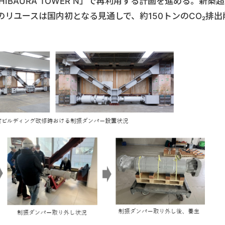
SHIBAURA TOWER N」で再利用する計画を進める。新築超
リユースは国内初となる見通しで、約150トンのCO₂排出