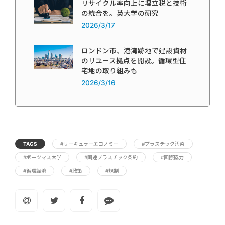
リサイクル率向上に埋立税と技術
の統合を。英大学の研究
2026/3/17
ロンドン市、港湾跡地で建設資材
のリユース拠点を開設。循環型住
宅地の取り組みも
2026/3/16
TAGS
#サーキュラーエコノミー
#プラスチック汚染
#ポーツマス大学
#国連プラスチック条約
#国際協力
#循環経済
#政策
#規制