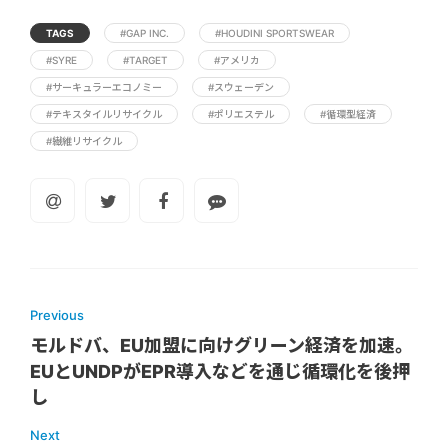
TAGS
#GAP INC.
#HOUDINI SPORTSWEAR
#SYRE
#TARGET
#アメリカ
#サーキュラーエコノミー
#スウェーデン
#テキスタイルリサイクル
#ポリエステル
#循環型経済
#繊維リサイクル
Previous
モルドバ、EU加盟に向けグリーン経済を加速。
EUとUNDPがEPR導入などを通じ循環化を後押
し
Next