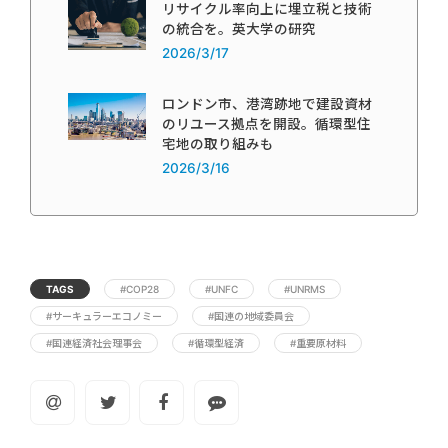
リサイクル率向上に埋立税と技術
の統合を。英大学の研究
2026/3/17
ロンドン市、港湾跡地で建設資材
のリユース拠点を開設。循環型住
宅地の取り組みも
2026/3/16
TAGS
#COP28
#UNFC
#UNRMS
#サーキュラーエコノミー
#国連の地域委員会
#国連経済社会理事会
#循環型経済
#重要原材料