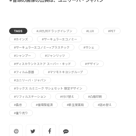
※冒頭の画像の出典は、ユニリーバ・ジャパン
TAGS
#JR九州ドラッグイレブン
#LUX
#PET
#カインズ
#サーキュラーエコノミー
#サーキュラーエコノミー×プラスチック
#サシェ
#シャンプー
#ジャンリッツ
#ディスカウントストア スーパー・キッド
#デザイン
#フィルム容器
#マツモトキヨシグループ
#ユニリーバ・ジャパン
#ラックス ルミニーク サシェセット 限定デザイン
#リフィルステーション
#付け替え
#凸版印刷
#島忠
#循環型経済
#新生堂薬局
#詰め替え
#量り売り