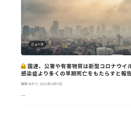
ニュース
国連、公害や有害物質は新型コロナウイ
感染症より多くの早期死亡をもたらすと報
藤原 ゆかり
,
2022年4月11日
...