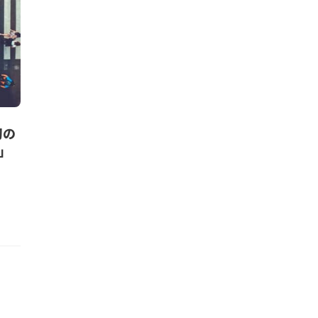
初の
y」