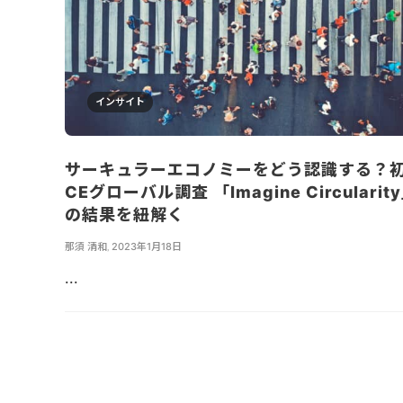
インサイト
サーキュラーエコノミーをどう認識する？
CEグローバル調査 「Imagine Circularit
の結果を紐解く
那須 清和
,
2023年1月18日
...