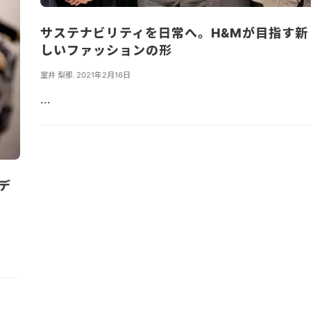
サステナビリティを日常へ。H&Mが目指す新
しいファッションの形
室井 梨那
,
2021年2月16日
...
デ