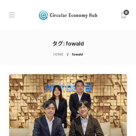
0
タグ:
fowald
HOME
fowald