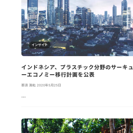
インサイト
インドネシア、プラスチック分野のサーキ
ーエコノミー移行計画を公表
那須 清和
,
2020年5月25日
...