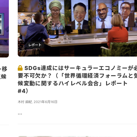
レポート
SDGs達成にはサーキュラーエコノミーが
ー移
要不可欠か？（「世界循環経済フォーラムと
気候
候変動に関するハイレベル会合」レポート
#4）
木村 麻紀
,
2021年6月16日
...