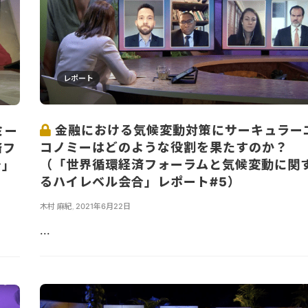
レポート
金融における気候変動対策にサーキュラー
ミー
コノミーはどのような役割を果たすのか？
済フ
（「世界循環経済フォーラムと気候変動に関
合」
るハイレベル会合」レポート#5）
木村 麻紀
,
2021年6月22日
...