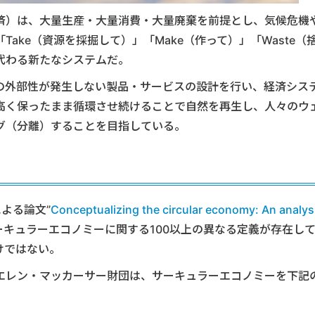
済）は、大量生産・大量消費・大量廃棄を前提とし、気候危機
ake（資源を採掘して）」「Make（作って）」「Waste（
代わる新たなシステムだ。
の外部性が発生しない製品・サービスの設計を行い、経済シス
高く保ったまま循環させ続けることで自然を再生し、人々のウ
グ（分離）することを目指している。
による論文”
Conceptualizing the circular economy: An analys
サーキュラーエコノミーに関する100以上の異なる定義が存在し
けではない。
エレン・マッカーサー財団は、サーキュラーエコノミーを下記