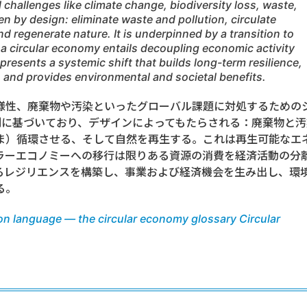
challenges like climate change, biodiversity loss, waste,
ven by design: eliminate waste and pollution, circulate
nd regenerate nature. It is underpinned by a transition to
 a circular economy entails decoupling economic activity
presents a systemic shift that builds long-term resilience,
and provides environmental and societal benefits.
様性、廃棄物や汚染といったグローバル課題に対処するための
則に基づいており、デザインによってもたらされる：廃棄物と汚
ま）循環させる、そして自然を再生する。これは再生可能なエ
ラーエコノミーへの移行は限りある資源の消費を経済活動の分
るレジリエンスを構築し、事業および経済機会を生み出し、環
る。
n language — the circular economy glossary Circular