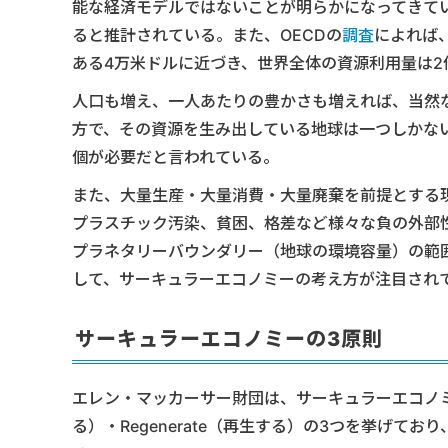
能な経済モデルではないことが明らかになってきてい
ると推計されている。また、OECDの
調査
によれば
ある4万米ドルに近づき、世界全体の資源利用量は2
人口も増え、一人あたりの豊かさも増えれば、当然
方で、その資源を生み出している地球は一つしかな
個が必要だと言われている。
また、大量生産・大量消費・大量廃棄を前提とする
プラスチック汚染、貧困、格差など様々な負の外部
プラネタリーバウンダリー（地球の環境容量）の範
して、サーキュラーエコノミーの考え方が注目され
サーキュラーエコノミーの3原則
エレン・マッカーサー財団は、サーキュラーエコノミーの3
る）・Regenerate（再生する）の3つを挙げ