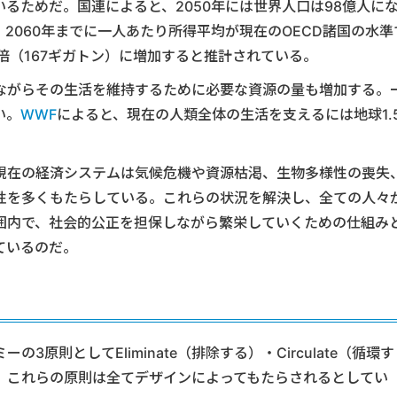
るためだ。国連によると、2050年には世界人口は98億人に
、2060年までに一人あたり所得平均が現在のOECD諸国の水準
倍（167ギガトン）に増加すると推計されている。
ながらその生活を維持するために必要な資源の量も増加する。
い。
WWF
によると、現在の人類全体の生活を支えるには地球1.
現在の経済システムは気候危機や資源枯渇、生物多様性の喪失
性を多くもたらしている。これらの状況を解決し、全ての人々
囲内で、社会的公正を担保しながら繁栄していくための仕組み
ているのだ。
原則としてEliminate（排除する）・Circulate（循環す
ており、これらの原則は全てデザインによってもたらされるとしてい