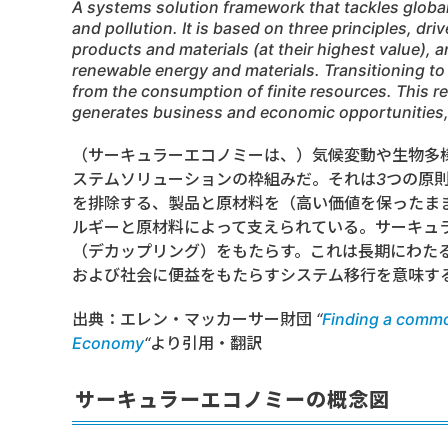
A systems solution framework that tackles global 
and pollution. It is based on three principles, dri
products and materials (at their highest value), a
renewable energy and materials. Transitioning to
from the consumption of finite resources. This re
generates business and economic opportunities, 
（サーキュラーエコノミーは、）気候変動や生物多
ステムソリューションの枠組みだ。それは3つの原
を排除する、製品と原材料を（高い価値を保ったま
ルギーと原材料によって支えられている。サーキュ
（デカップリング）をもたらす。これは長期にわた
および社会に便益をもたらすシステム移行を意味す
出典：エレン・マッカーサー財団 “
Finding a commo
Economy
“より引用・翻訳
サーキュラーエコノミーの概念図