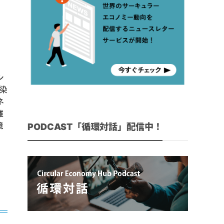
シ
染
ネ
離
境
PODCAST「循環対話」配信中！