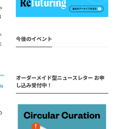
や
捨
テ
今後のイベント
ェ
オーダーメイド型ニュースレター お申
し込み受付中！
is
て
の