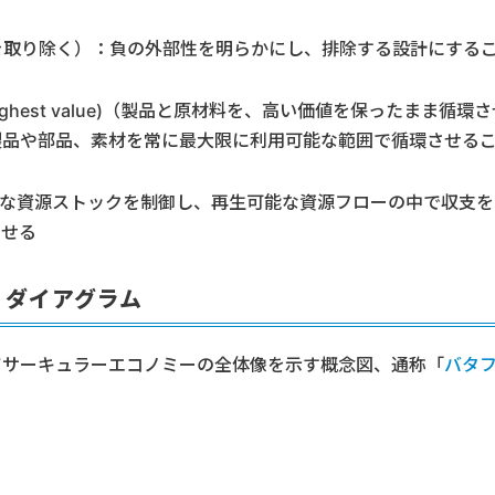
on（廃棄や汚染を取り除く）：負の外部性を明らかにし、排除する設計にする
(at their highest value)（製品と原材料を、高い価値を保ったまま循環
製品や部品、素材を常に最大限に利用可能な範囲で循環させる
る）：有限な資源ストックを制御し、再生可能な資源フローの中で収支を
させる
・ダイアグラム
てサーキュラーエコノミーの全体像を示す概念図、通称「
バタ