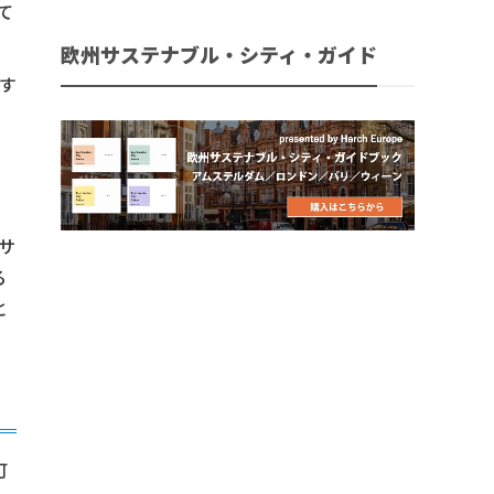
て
欧州サステナブル・シティ・ガイド
とす
リサ
る
と
可