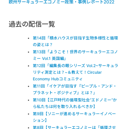
欧州サーキュラーエコノミー政策・事例レポート2022
過去の配信一覧
第14回「積水ハウスが目指す生物多様性と循環
の姿とは？
第13回「ようこそ！世界のサーキュラーエコノ
ミー Vol.1 英国編」
第12回「
編集長の眼シリーズ Vol.2~
サーキュラ
リティ測定とは？~
＆
教えて！Circular
Economy Hubコミュニティ
第11回「イケアが目指す『ピープル・アンド・
プラネット・ポジティブ』とは？」
第10回【江戸時代の循環型社会”エドノミー”か
ら私たちは何を取り入れるべきか】
第9回【ソニーが進めるサーキュラーイノベー
ション】
第8回【サーキュラーエコノミーは「循環させ