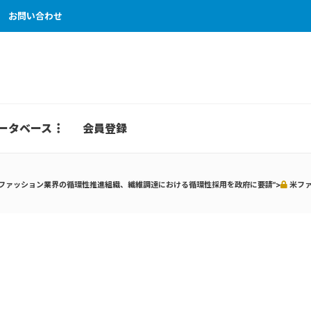
お問い合わせ
ータベース
会員登録
ファッション業界の循環性推進組織、繊維調達における循環性採用を政府に要請">
米ファ