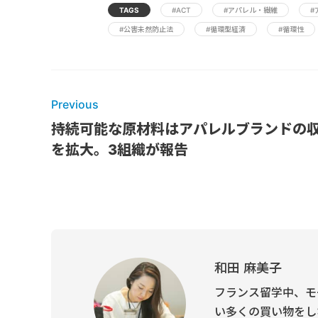
TAGS
#ACT
#アパレル・繊維
#
#公害未然防止法
#循環型経済
#循環性
Previous
持続可能な原材料はアパレルブランドの
を拡大。3組織が報告
和田 麻美子
フランス留学中、モ
い多くの買い物をし