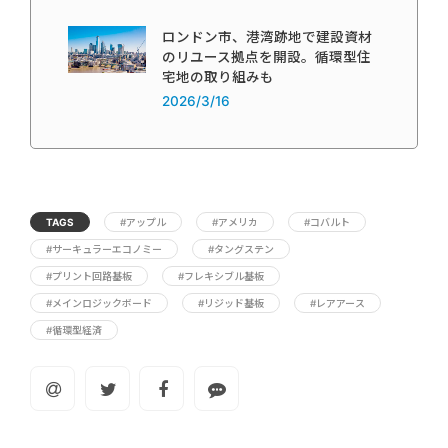
ロンドン市、港湾跡地で建設資材
のリユース拠点を開設。循環型住
宅地の取り組みも
2026/3/16
TAGS
#アップル
#アメリカ
#コバルト
#サーキュラーエコノミー
#タングステン
#プリント回路基板
#フレキシブル基板
#メインロジックボード
#リジッド基板
#レアアース
#循環型経済