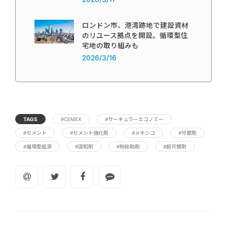
ロンドン市、港湾跡地で建設資材
のリユース拠点を開設。循環型住
宅地の取り組みも
2026/3/16
TAGS
#CEMEX
#サーキュラーエコノミー
#セメント
#セメント強化剤
#メキシコ
#可塑剤
#循環型経済
#混和剤
#粉砕助剤
#超可塑剤