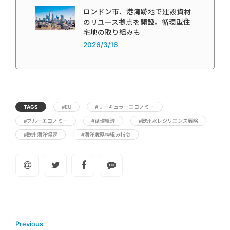
ロンドン市、港湾跡地で建設資材
のリユース拠点を開設。循環型住
宅地の取り組みも
2026/3/16
TAGS
#EU
#サーキュラーエコノミー
#ブルーエコノミー
#循環経済
#欧州水レジリエンス戦略
#欧州海洋協定
#海洋戦略枠組み指令
Previous