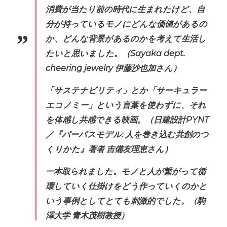
消費が当たり前の時代に生まれたけど、自
分が持っているモノにどんな価値があるの
か、どんな背景があるのかを考えて生活し
たいと思いました。
（Sayaka dept.
cheering jewelry 伊藤沙也加さん）
「サステナビリティ」とか「サーキュラー
エコノミー」という言葉を使わずに、それ
を体感し共感できる映画。
（日建設計PYNT
／『パーパスモデル: 人を巻き込む共創のつ
くりかた』著者 吉備友理恵さん）
一本取られました。モノと人が繋がって循
環していく仕掛けをどう作っていくのかと
いう事例としてとても刺激的でした。
（駒
澤大学 青木茂樹教授）