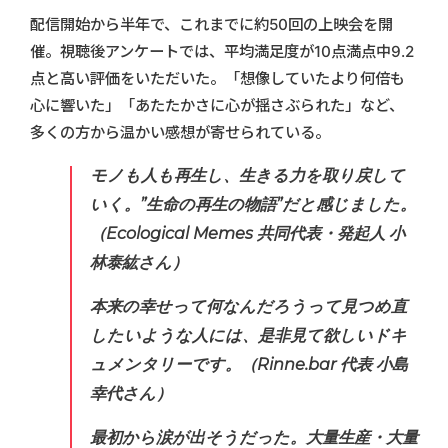
配信開始から半年で、これまでに約50回の上映会を開
催。視聴後アンケートでは、平均満足度が10点満点中9.2
点と高い評価をいただいた。「想像していたより何倍も
心に響いた」「あたたかさに心が揺さぶられた」など、
多くの方から温かい感想が寄せられている。
モノも人も再生し、生きる力を取り戻して
いく。”生命の再生の物語”だと感じました。
（Ecological Memes 共同代表・発起人 小
林泰紘さん）
本来の幸せって何なんだろうって見つめ直
したいような人には、是非見て欲しいドキ
ュメンタリーです。
（Rinne.bar 代表 小島
幸代さん）
最初から涙が出そうだった。大量生産・大量