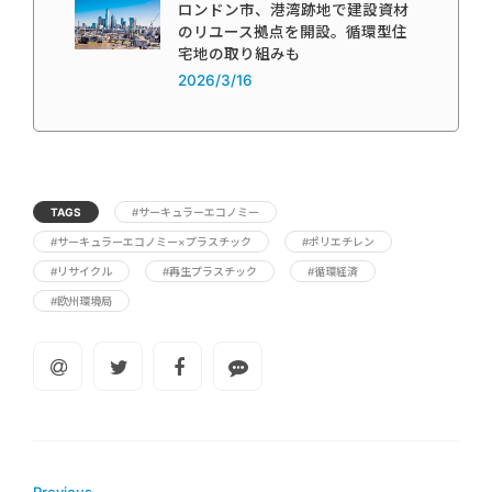
ロンドン市、港湾跡地で建設資材
のリユース拠点を開設。循環型住
宅地の取り組みも
2026/3/16
TAGS
#サーキュラーエコノミー
#サーキュラーエコノミー×プラスチック
#ポリエチレン
#リサイクル
#再生プラスチック
#循環経済
#欧州環境局
Previous