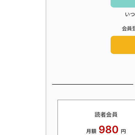
いつ
会員
読者会員
980
月額
円