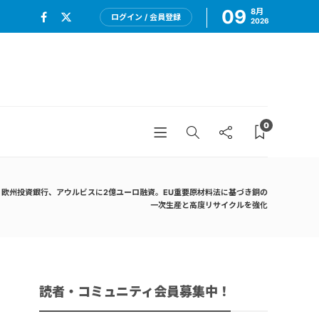
09
8月
ログイン / 会員登録
2026
0
欧州投資銀行、アウルビスに2億ユーロ融資。EU重要原材料法に基づき銅の
一次生産と高度リサイクルを強化
読者・コミュニティ会員募集中！