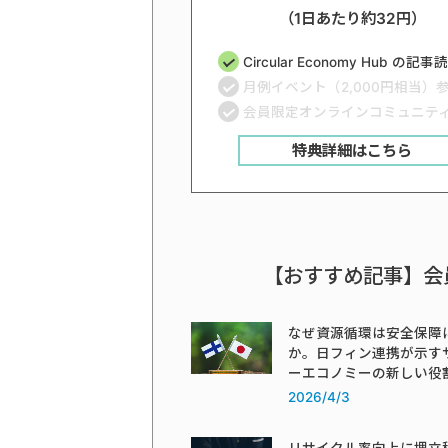
（1日あたり約32円）
Circular Economy Hub の記
月例イベント（2,000円相当）
会員限定オンラインコミュニテ
特典詳細はこちら
【おすすめ記事】会
なぜ資源循環は安全保障
か。日フィン連携が示す
ーエコノミーの新しい役
2026/4/3