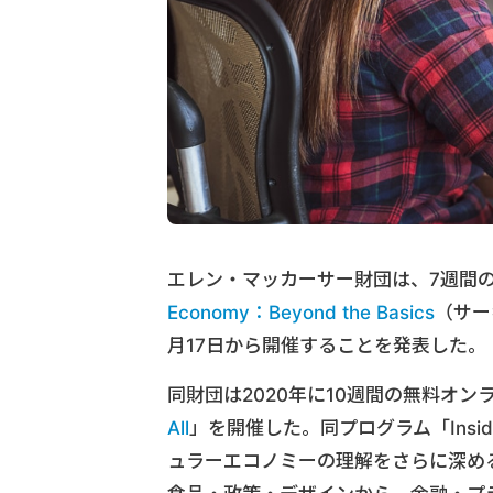
エレン・マッカーサー財団は、7週間
Economy：Beyond the Basics
（サー
月17日から開催することを発表した。
同財団は2020年に10週間の無料オ
All
」を開催した。同プログラム「Inside the
ュラーエコノミーの理解をさらに深め