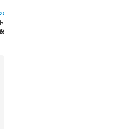
xt
ト
設