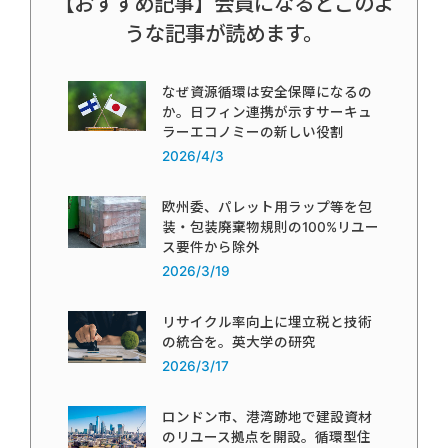
【おすすめ記事】会員になるとこのよ
うな記事が読めます。
なぜ資源循環は安全保障になるの
か。日フィン連携が示すサーキュ
ラーエコノミーの新しい役割
2026/4/3
欧州委、パレット用ラップ等を包
装・包装廃棄物規則の100%リユー
ス要件から除外
2026/3/19
リサイクル率向上に埋立税と技術
の統合を。英大学の研究
2026/3/17
ロンドン市、港湾跡地で建設資材
のリユース拠点を開設。循環型住