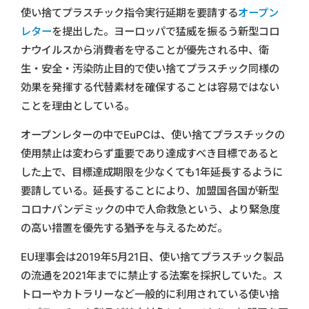
使い捨てプラスチック指令実行延期を要請する
オープン
レター
を提出した。ヨーロッパで猛威を振るう新型コロ
ナウイルスから消費者を守ることが優先される中、衛
生・安全・汚染防止目的で使い捨てプラスチック同様の
効果を発揮する代替素材を確保することは容易ではない
ことを理由としている。
オープンレターの中でEuPCは、使い捨てプラスチックの
使用禁止は変わらず重要であり達成すべき目標であると
した上で、目標達成期限を少なくても1年延長するように
要請している。延長することにより、加盟国各国が新型
コロナパンデミックの中で人命救急という、より緊急度
の高い措置を優先する猶予を与えるためだ。
EU理事会は2019年5月21日、使い捨てプラスチック製品
の流通を2021年までに禁止する法案を採択していた。ス
トローやカトラリーなど一般的に利用されている使い捨