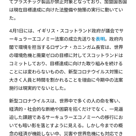
てプラスチック製品が禁止対象となっており、加盟国各国
は現在目標達成に向けた法整備や施策の実行に動いてい
た。
4月1日には、イギリス・スコットランド政府が議会でサ
ーキュラーエコノミー法案の成立先送りを
表明
。政府内
閣で環境を担当するロザンナ・カニンガム長官は、世界
の環境危機と廃棄ゼロの目標に対してスコットランドは
コミットしており、目標達成に向けた取り組みを続ける
ことには変わらないものの、新型コロナウイルス対策に
大きく人員と時間を割かれることを理由に今期中の法案
施行は現実的でないとした。
新型コロナウイルスは、世界中で多くの人の命を奪い、
経済的・社会的な断絶や困窮を招くだけでなく、一見逼
迫した課題であるサーキュラーエコノミーへの移行にお
いても暗い影を落とすように見える。しかし今までの概
念の経済が機能しない中、災害や世界危機にも対応でき