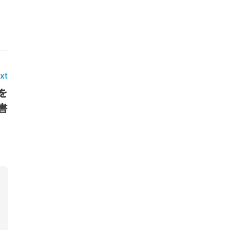
xt
を
書