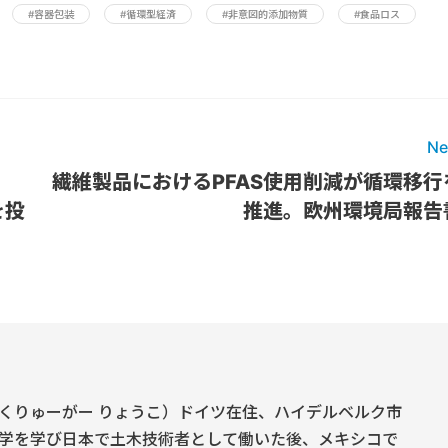
#容器包装
#循環型経済
#非意図的添加物質
#食品ロス
Ne
繊維製品におけるPFAS使用削減が循環移行
を投
推進。欧州環境局報告
くりゅーがー りょうこ）ドイツ在住、ハイデルベルク市
学を学び日本で土木技術者として働いた後、メキシコで