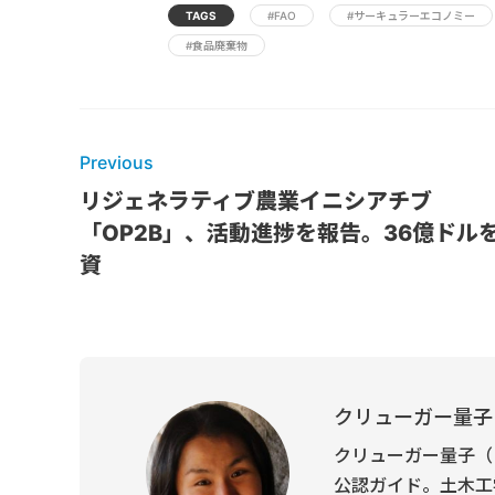
TAGS
#FAO
#サーキュラーエコノミー
#食品廃棄物
Previous
リジェネラティブ農業イニシアチブ
「OP2B」、活動進捗を報告。36億ドル
資
クリューガー量子
クリューガー量子（
公認ガイド。土木工