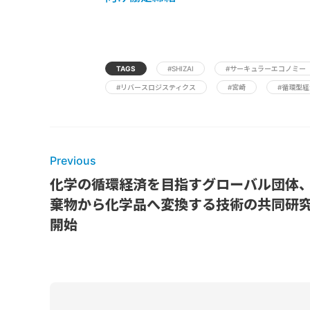
TAGS
#SHIZAI
#サーキュラーエコノミー
#リバースロジスティクス
#宮崎
#循環型経
Previous
化学の循環経済を目指すグローバル団体
棄物から化学品へ変換する技術の共同研
開始