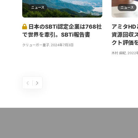
ニュース
ニュース
日本のSBTi認定企業は768社
アミタH
で世界を牽引。SBTi報告書
資源回収
クト評価
クリューガー量子
,
2024年7月3日
木村 麻紀
,
2022