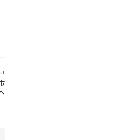
xt
市
へ