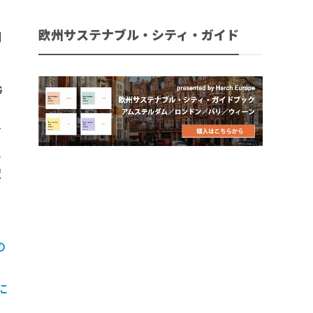
さ
欧州サステナブル・シティ・ガイド
制
G
さ
こ
献
の
に