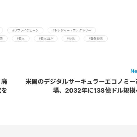
#サプライチェーン
#トレジャー・ファクトリー
済
#日本
#日本GLP
#物流
#静脈物流
Ne
、廃
米国のデジタルサーキュラーエコノミー
究を
場、2032年に138億ドル規模