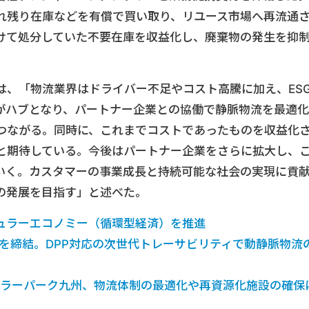
れ残り在庫などを有償で買い取り、リユース市場へ再流通
けて処分していた不要在庫を収益化し、廃棄物の発生を抑
は、「物流業界はドライバー不足やコスト高騰に加え、ES
がハブとなり、パートナー企業との協働で静脈物流を最適化
つながる。同時に、これまでコストであったものを収益化
と期待している。今後はパートナー企業をさらに拡大し、
いく。カスタマーの事業成長と持続可能な社会の実現に貢
の発展を目指す」と述べた。
キュラーエコノミー（循環型経済）を推進
携を締結。DPP対応の次世代トレーサビリティで動静脈物流
ュラーパーク九州、物流体制の最適化や再資源化施設の確保