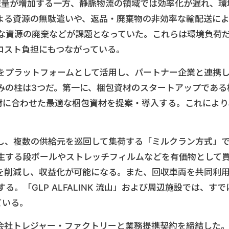
流量が増加する一方、静脈物流の領域では効率化が遅れ、環
よる資源の無駄遣いや、返品・廃棄物の非効率な輸配送に
能な資源の廃棄などが課題となっていた。これらは環境負荷
コスト負担にもつながっている。
設をプラットフォームとして活用し、パートナー企業と連携
みの柱は3つだ。第一に、梱包資材のスタートアップである
の商材に合わせた最適な梱包資材を提案・導入する。これにより
し、複数の供給元を巡回して集荷する「ミルクラン方式」
生する段ボールやストレッチフィルムなどを有価物として
を削減し、収益化が可能になる。また、回収車両を共同利
る。「GLP ALFALINK 流山」および周辺施設では、すで
ている。
会社トレジャー・ファクトリーと業務提携契約を締結した