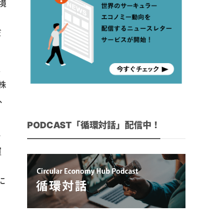
境
よ
だ
し
株
、
PODCAST「循環対話」配信中！
で
買
用
に
。