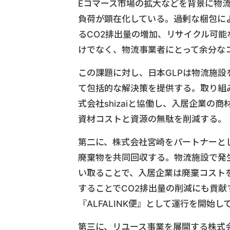
Eコマース市場の拡大などを背景に物
負荷が顕在化している。過剰な梱包に
るCO2排出量の増加、リサイクル可
けでなく、物流事業者にとって余分な
この課題に対し、日本GLPは物流施
て包括的な解決策を提供する。取り組
式会社shizaiと協働し、入居企業
資材コストと資源の無駄を削減する。
第二に、株式会社宮崎をパートナーと
廃棄物を共同回収する。物流施設で発
い取ることで、入居企業は廃棄コスト
することでCO2排出量の削減にも貢献す
『ALFALINK便』として運行を開始し
第三に、リユース事業を展開する株式