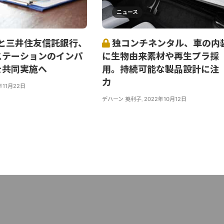
ニュース
Dと三井住友信託銀行、
独コンチネンタル、車の内
ステーションのインパ
に生物由来素材や再生プラ採
を共同実施へ
用。持続可能な製品設計に注
力
年11月22日
デハーン 英利子
,
2022年10月12日