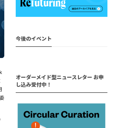
今後のイベント
k
オーダーメイド型ニュースレター お申
求
し込み受付中！
月
委
0