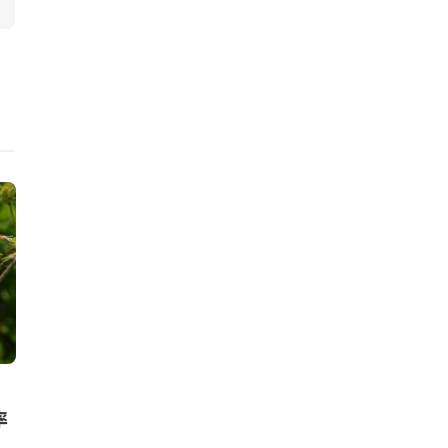
ニュース
ニュース
Circle Economyを含む10組
アジア初。韓
率
織、建設業界の木材利用に関す
欧州のデータ基
るレポートを発表。2030年に
X」準拠のC