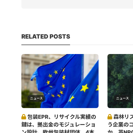
RELATED POSTS
ニュース
ニュース
包装EPR、リサイクル実績の
森林リ
鍵は、拠出金のモジュレーショ
う企業の
ン設計。欧州包装材団体、4本
か。英NP