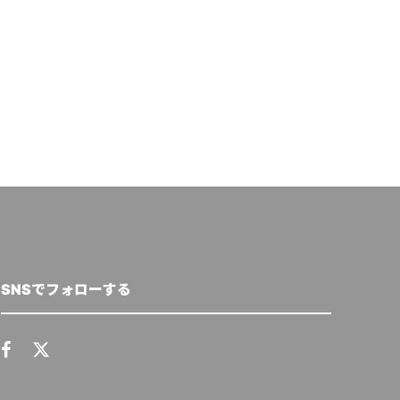
向けたシナリオを提示
築へ
廣瀬 優香
,
2021年4月9日
Circular Economy Hu
16日
SNSでフォローする