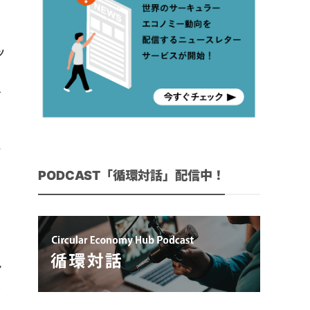
ッ
を
を
現
PODCAST「循環対話」配信中！
、
中
マ
ラ