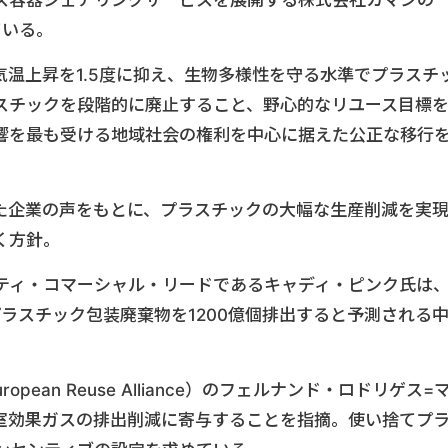
している。
書簡は、気温上昇を1.5度に抑え、生物多様性を守る水準でプラスチ
スチックを段階的に廃止すること、野心的なリユース目標
響を最も受ける地域社会の権利を中心に据えた公正な移行
た企業の声をもとに、プラスチックの大幅な生産削減を実
く方針。
ティ・コマーシャル・リードであるキャディ・ピンク氏は
プラスチック包装廃棄物を1200億個排出すると予測される
。
pean Reuse Alliance）のフェルナンド・ロドリゲス=
室効果ガスの排出削減に寄与することを指摘。使い捨てプ