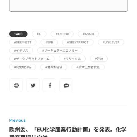
TAGS
#AI
#AMCOR
#ASAHI
#DEEPNEST
#EPR
#GREYPARROT
#UNILEVER
#イギリス
#サーキュラーエコノミー
#データプラットフォーム
#リサイクル
#包装
#廃棄物分析
#循環型経済
#拡大生産者責任
Previous
欧州委、「EU化学産業行動計画」を発表。化学