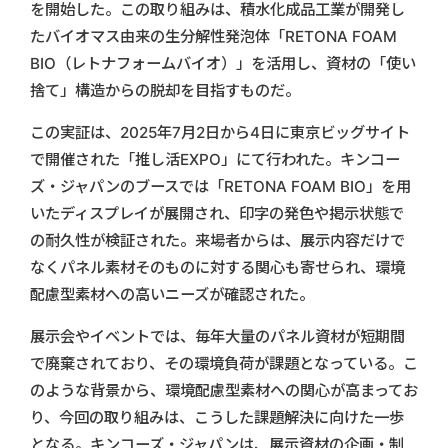
を開始した。この取り組みは、積水化成品工業が開発し
たバイオマス由来の生分解性発泡体「RETONA FOAM
BIO（レトナフォームバイオ）」を活用し、資材の「使い
捨て」構造からの脱却を目指すものだ。
この実証は、2025年7月2日から4日に東京ビッグサイト
で開催された「推し活EXPO」にて行われた。キンコー
ズ・ジャパンのブースでは「RETONA FOAM BIO」を用
いたディスプレイが展開され、印字の発色や掲示状態で
の耐久性が検証された。来場者からは、展示内容だけで
なくパネル素材そのものに対する関心も寄せられ、環境
配慮型素材への高いニーズが確認された。
展示会やイベントでは、毎年大量のパネル資材が短期間
で廃棄されており、その環境負荷が課題となっている。こ
のような背景から、環境配慮型素材への関心が高まってお
り、今回の取り組みは、こうした課題解決に向けた一歩
となる。キンコーズ・ジャパンは、展示資材の企画・制