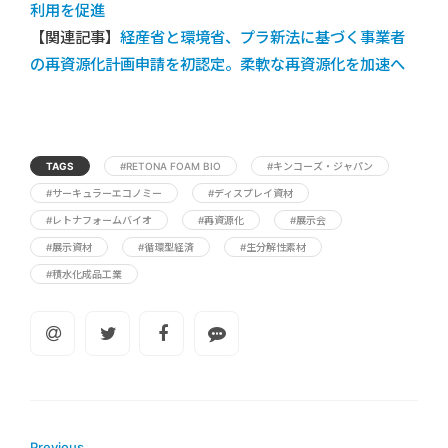
利用を促進
【関連記事】
経産省と環境省、プラ新法に基づく事業者
の再資源化計画申請を初認定。柔軟な再資源化を加速へ
TAGS
#RETONA FOAM BIO
#キンコーズ・ジャパン
#サーキュラーエコノミー
#ディスプレイ資材
#レトナフォームバイオ
#再資源化
#展示会
#展示資材
#循環型経済
#生分解性素材
#積水化成品工業
Previous