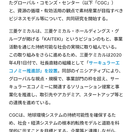
たグローバル・コモンズ・センター（以下「CGC」）
と、資源の循環・有効活用の観点で素材産業が目指すべき
ビジネスモデル等について、共同研究を開始する。
三菱ケミカルは、三菱ケミカル・ホールディングス・グ
ループが掲げる「KAITEKI」というビジョンのもと、事業
活動を通じた持続可能な社会の実現に取り組んでいる。
この取り組みをさらに進めるため、三菱ケミカルは2020
年4月1日付で、社長直轄の組織として「
サーキュラーエ
コノミー推進部」を設置
。同部のイニシアティブにより、
グローバルな視点・規模で、事業部門の枠を超え、サー
キュラーエコノミーに関連するソリューション提案と事
業化を推進し、取引先やアカデミア、スタートアップ等と
の連携を進めている。
CGCは、地球環境システムの持続可能性を確保するた
め、社会・経済システムの根本的転換モデルと道筋を科
学的に示すことを目標とする。企業等と連携しながら、