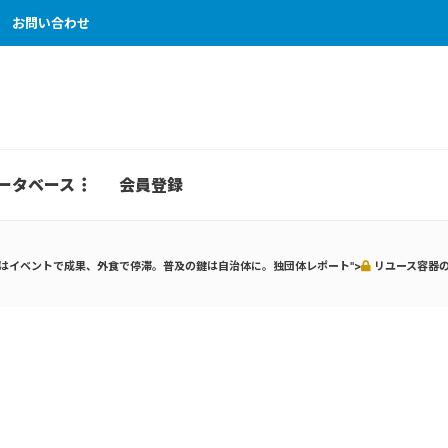
お問い合わせ
ータベース
会員登録
はイベントで成果、外食で停滞。普及の鍵は自治体に。独団体レポート">
リユース容器