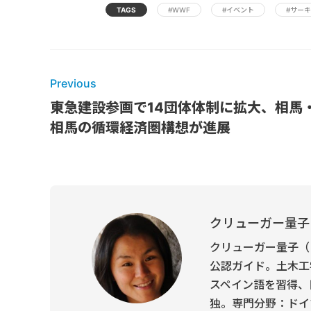
TAGS
#WWF
#イベント
#サー
Previous
東急建設参画で14団体体制に拡大、相馬
相馬の循環経済圏構想が進展
クリューガー量子
クリューガー量子（
公認ガイド。土木工
スペイン語を習得、
独。専門分野：ドイ