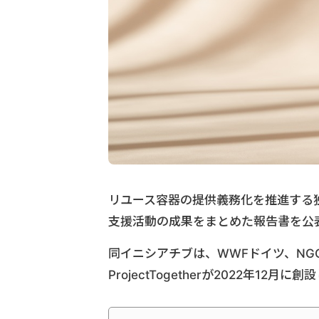
リユース容器の提供義務化を推進する独イニシ
支援活動の成果をまとめた報告書を公
同イニシアチブは、WWFドイツ、NGOのP
ProjectTogetherが2022年12月