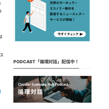
存
9
は
ス
PODCAST「循環対話」配信中！
創