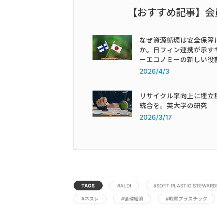
【おすすめ記事】会
なぜ資源循環は安全保障
か。日フィン連携が示す
ーエコノミーの新しい役
2026/4/3
リサイクル率向上に埋立
統合を。英大学の研究
2026/3/17
TAGS
#ALDI
#SOFT PLASTIC STEWARD
#ネスレ
#循環経済
#軟質プラスチック