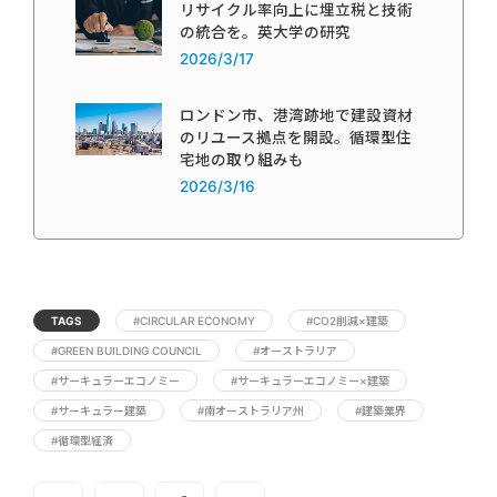
リサイクル率向上に埋立税と技術
の統合を。英大学の研究
2026/3/17
ロンドン市、港湾跡地で建設資材
のリユース拠点を開設。循環型住
宅地の取り組みも
2026/3/16
TAGS
#CIRCULAR ECONOMY
#CO2削減×建築
#GREEN BUILDING COUNCIL
#オーストラリア
#サーキュラーエコノミー
#サーキュラーエコノミー×建築
#サーキュラー建築
#南オーストラリア州
#建築業界
#循環型経済