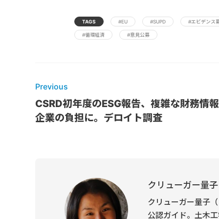
TAGS
#EU
#SUPD
#エビデンス
#循環経済
#意見公募
Previous
CSRD初年度のESG報告、複雑な財務情
企業の負担に。デロイト調査
クリューガー量子
クリューガー量子（
公認ガイド。土木工