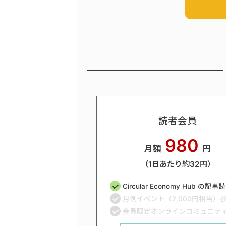
読者会員
980
月額
円
（1日あたり約32円）
Circular Economy Hub の記
月例イベント（2,000円相当）
会員限定オンラインコミュニテ