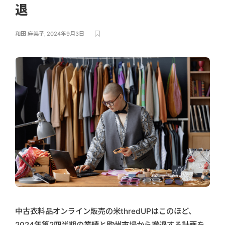
退
和田 麻美子
,
2024年9月3日
中古衣料品オンライン販売の米thredUPはこのほど、
2024年第2四半期の業績と欧州市場から撤退する計画を