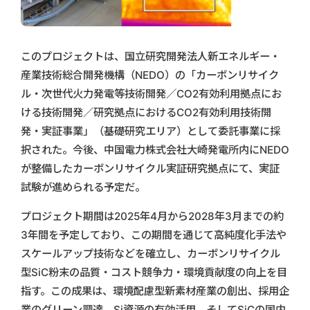
このプロジェクトは、国立研究開発法人新エネルギー・
産業技術総合開発機構（NEDO）の「カーボンリサイク
ル・次世代火力発電等技術開発／CO2有効利用拠点にお
ける技術開発／研究拠点におけるCO2有効利用技術開
発・実証事業」（基礎研究エリア）として委託事業に採
択された。今後、中国電力株式会社大崎発電所内にNEDO
が整備したカーボンリサイクル実証研究拠点にて、実証
試験が進められる予定だ。
プロジェクト期間は2025年4月から2028年3月までの約
3年間を予定しており、この期間を通じて高純度化手法や
スケールアップ技術などを確立し、カーボンリサイクル
型SiC粉末の品質・コスト競争力・環境貢献度の向上を目
指す。この成果は、環境配慮型新素材産業の創出、採用企
業のグリーン調達、Si資源の有効活用、そしてSiCの国内