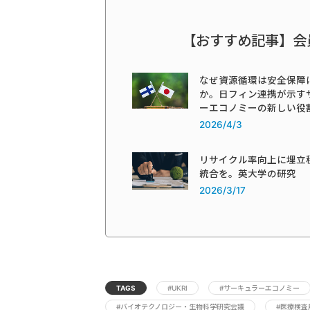
【おすすめ記事】会
なぜ資源循環は安全保障
か。日フィン連携が示す
ーエコノミーの新しい役
2026/4/3
リサイクル率向上に埋立
統合を。英大学の研究
2026/3/17
TAGS
#UKRI
#サーキュラーエコノミー
#バイオテクノロジー・生物科学研究会議
#医療検査