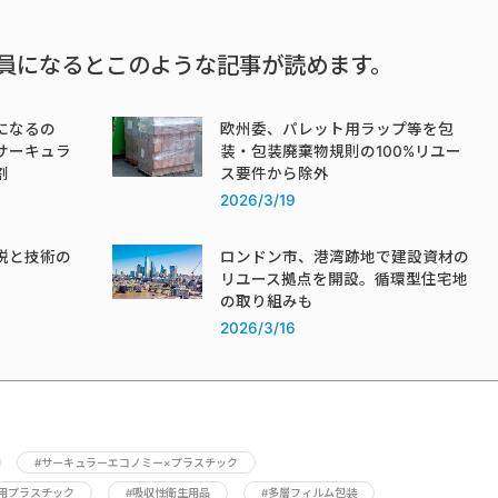
員になるとこのような記事が読めます。
になるの
欧州委、パレット用ラップ等を包
サーキュラ
装・包装廃棄物規則の100%リユー
割
ス要件から除外
2026/3/19
税と技術の
ロンドン市、港湾跡地で建設資材の
リユース拠点を開設。循環型住宅地
の取り組みも
2026/3/16
#サーキュラーエコノミー×プラスチック
用プラスチック
#吸収性衛生用品
#多層フィルム包装