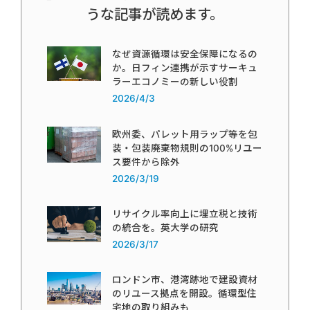
うな記事が読めます。
なぜ資源循環は安全保障になるの
か。日フィン連携が示すサーキュ
ラーエコノミーの新しい役割
2026/4/3
欧州委、パレット用ラップ等を包
装・包装廃棄物規則の100%リユー
ス要件から除外
2026/3/19
リサイクル率向上に埋立税と技術
の統合を。英大学の研究
2026/3/17
ロンドン市、港湾跡地で建設資材
のリユース拠点を開設。循環型住
宅地の取り組みも