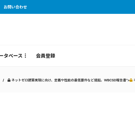
お問い合わせ
ータベース
会員登録
ネットゼロ建築実現に向け、定義や性能の最低要件など提起。WBCSD報告書">