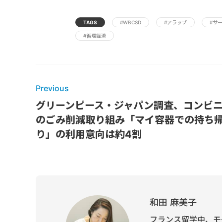
TAGS
#WBCSD
#アラップ
#サ
#循環経済
Previous
グリーンピース・ジャパン調査、コンビ
のごみ削減取り組み「マイ容器での持ち
り」の利用意向は約4割
和田 麻美子
フランス留学中、モ