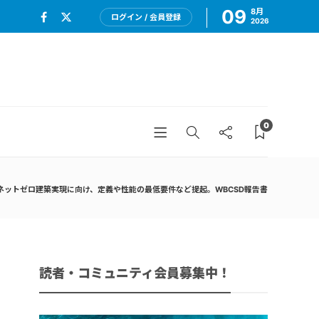
09
8月
ログイン / 会員登録
2026
0
ネットゼロ建築実現に向け、定義や性能の最低要件など提起。WBCSD報告書
読者・コミュニティ会員募集中！