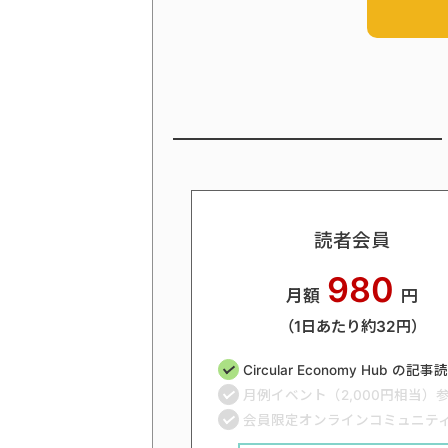
読者会員
980
月額
円
（1日あたり約32円）
Circular Economy Hub の記
月例イベント（2,000円相当）
会員限定オンラインコミュニテ