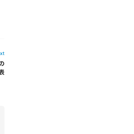
xt
の
表