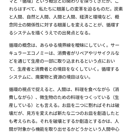
マと「循環」という概念との関わりを探ってきたが、こ
れらはすべて、私たちに眼差しの変革を迫るものだ。炭素
と人間、自然と人間、人間と人間、経済と環境など、概
念同士の関係性に対する眼差しを変えることが、循環す
るシステムを描くうえでの出発点となる。
循環の概念は、あらゆる境界線を曖昧にしていく。サー
キュラーエコノミーは、消費者がリペアやリサイクルな
どを通じて生産の一部に取り込まれるという点におい
て、生産者と消費者との境目をなくしていく。循環する
システムに、廃棄物と資源の境目はない。
循環の視点で捉えると、人間は、料理を食べながら（消
費しながら）、微生物のための料理をつくっている（生
産している）とも言える。お皿を二つに割ればそれは破
壊だが、見方を変えれば新たな二つのお皿を創造したと
も考えられる。それを破壊とするか創造とするかは、人
間が対象から機能を取り出せるかどうかという人間中心