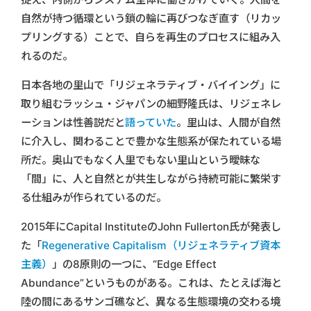
自然が持つ循環という鎖の輪に再びつなぎ直す（リカッ
プリングする）ことで、自らを再生のプロセスに組み入
れるのだ。
日本各地の里山で「リジェネラティブ・バイイング」に
取り組むラッシュ・ジャパンの細野隆氏は、リジェネレ
ーションは性善説だと
語っていた
。里山は、人間が自然
に介入し、関わることで豊かな生態系が保たれている場
所だ。奥山でもなく人里でもない里山という曖昧な
「間」に、人と自然とが共生しながら持続可能に繁栄す
る仕組みが作られているのだ。
2015年にCapital InstituteのJohn Fullerton氏が発表し
た「
Regenerative Capitalism（リジェネラティブ資本
主義）
」の8原則の一つに、“Edge Effect
Abundance”というものがある。これは、たとえば海と
陸の間にあるサンゴ礁など、異なる生態環境の交わる境