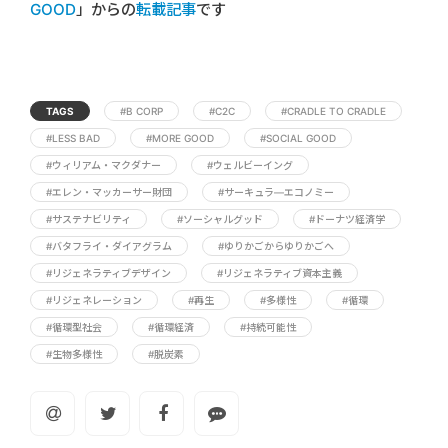
GOOD
」からの
転載記事
です
TAGS
#B CORP
#C2C
#CRADLE TO CRADLE
#LESS BAD
#MORE GOOD
#SOCIAL GOOD
#ウィリアム・マクダナー
#ウェルビーイング
#エレン・マッカーサー財団
#サーキュラ―エコノミー
#サステナビリティ
#ソーシャルグッド
#ドーナツ経済学
#バタフライ・ダイアグラム
#ゆりかごからゆりかごへ
#リジェネラティブデザイン
#リジェネラティブ資本主義
#リジェネレーション
#再生
#多様性
#循環
#循環型社会
#循環経済
#持続可能性
#生物多様性
#脱炭素