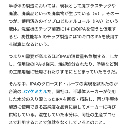
半導体の製造においては、現状として廃プラスチックや
廃油、廃薬品といった廃棄物が生じている
（※）
。その一
つが、使用済みのイソプロピルアルコール（IPA）という
液体。洗濯機のチップ製造に1キロのIPAを使うと仮定す
ると、高性能なAIのチップ製造には10キロのIPAを使用す
る試算になるという。
つまりAI需要が高まるほどIPAの消費量も急増する。しか
し、使用後のIPAは従来、焼却処分されたり、塗装など別
の工業用途に転用されたりするにとどまっていたそうだ。
そんな中、IPAのクローズド・ループの実現を試みたのが
台湾の
LCYケミカル
だ。同社は、半導体メーカーが使用
した水分の入り混じったIPAを回収・精製し、再び半導体
製造に使用できる高純度な品質に戻してメーカーに再び
供給している。混在していた水分は、同社の生産プロセ
スで利用することで無駄をなくしているとのこと。