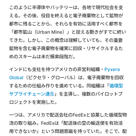
このように半導体やバッテリーは、各地で現代社会を支
える。その後、役目を終えると電子廃棄物として鉱物が
都市に残ることから、それらを有効に活用すべく都市を
「都市鉱山（Urban Mine）」と捉える動きがすでに続い
てきた。しかし、この概念は理解していても、その重要
鉱物を含む電子廃棄物を確実に回収・リサイクルするた
めのスキームは未だ模索段階だ。
インドにも支社を持つアメリカの非営利組織・
Pyxera
Global
（ピクセラ・グローバル）は、電子廃棄物を回収
するための仕組み作りを進めている。同組織は「
循環型
サプライチェーン連合
」を主導し、複数のパイロットプ
ロジェクトを実施した。
一つは、アメリカで配送会社のFedExと協業した循環型物
流の取り組み。FedExは「配送後の空の輸送便を有効活
用できないか」という問題意識を持っていた。そこで、配