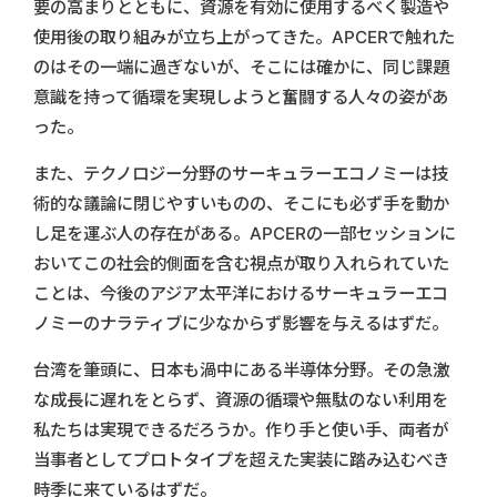
要の高まりとともに、資源を有効に使用するべく製造や
使用後の取り組みが立ち上がってきた。APCERで触れた
のはその一端に過ぎないが、そこには確かに、同じ課題
意識を持って循環を実現しようと奮闘する人々の姿があ
った。
また、テクノロジー分野のサーキュラーエコノミーは技
術的な議論に閉じやすいものの、そこにも必ず手を動か
し足を運ぶ人の存在がある。APCERの一部セッションに
おいてこの社会的側面を含む視点が取り入れられていた
ことは、今後のアジア太平洋におけるサーキュラーエコ
ノミーのナラティブに少なからず影響を与えるはずだ。
台湾を筆頭に、日本も渦中にある半導体分野。その急激
な成長に遅れをとらず、資源の循環や無駄のない利用を
私たちは実現できるだろうか。作り手と使い手、両者が
当事者としてプロトタイプを超えた実装に踏み込むべき
時季に来ているはずだ。