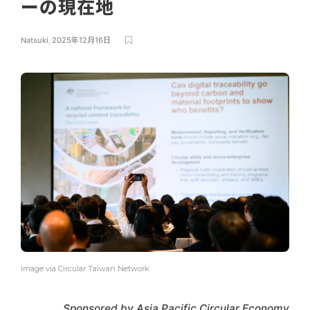
ーの現在地
Natsuki
,
2025年12月16日
Image via Circular Taiwan Network
Sponsored by Asia Pacific Circular Economy