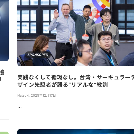
SPONSORED
協
実践なくして循環なし。台湾・サーキュラー
押
ザイン先駆者が語る“リアルな”教訓
Natsuki
,
2025年12月17日
...