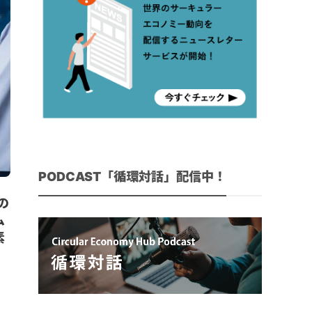
PODCAST「循環対話」配信中！
の
ム
素