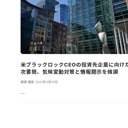
ニュース
米ブラックロックCEOの投資先企業に向け
次書簡、気候変動対策と情報開示を強調
廣瀬 優香
,
2021年3月15日
...