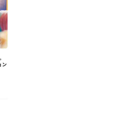
表。
ョン