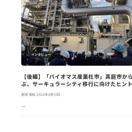
インタビュー
【後編】「バイオマス産業杜市」真庭市か
ぶ、サーキュラーシティ移行に向けたヒン
那須 清和
,
2022年4月13日
...