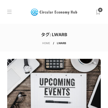
0
タグ:
LWARB
HOME
LWARB