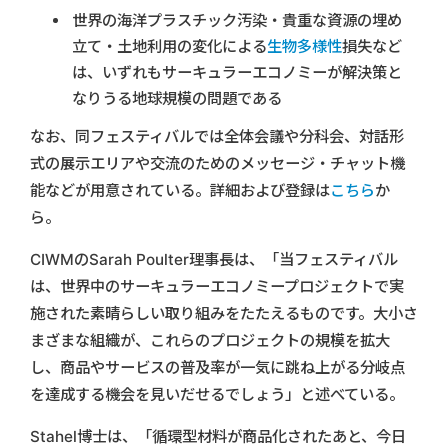
世界の海洋プラスチック汚染・貴重な資源の埋め
立て・土地利用の変化による
生物多様性
損失など
は、いずれもサーキュラーエコノミーが解決策と
なりうる地球規模の問題である
なお、同フェスティバルでは全体会議や分科会、対話形
式の展示エリアや交流のためのメッセージ・チャット機
能などが用意されている。詳細および登録は
こちら
か
ら。
CIWMのSarah Poulter理事長は、「当フェスティバル
は、世界中のサーキュラーエコノミープロジェクトで実
施された素晴らしい取り組みをたたえるものです。大小さ
まざまな組織が、これらのプロジェクトの規模を拡大
し、商品やサービスの普及率が一気に跳ね上がる分岐点
を達成する機会を見いだせるでしょう」と述べている。
Stahel博士は、「循環型材料が商品化されたあと、今日