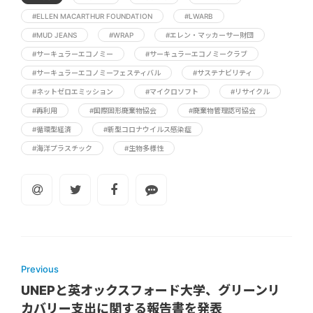
#ELLEN MACARTHUR FOUNDATION
#LWARB
#MUD JEANS
#WRAP
#エレン・マッカーサー財団
#サーキュラーエコノミー
#サーキュラーエコノミークラブ
#サーキュラーエコノミーフェスティバル
#サステナビリティ
#ネットゼロエミッション
#マイクロソフト
#リサイクル
#再利用
#国際固形廃棄物協会
#廃棄物管理認可協会
#循環型経済
#新型コロナウイルス感染症
#海洋プラスチック
#生物多様性
Previous
UNEPと英オックスフォード大学、グリーンリ
カバリー支出に関する報告書を発表