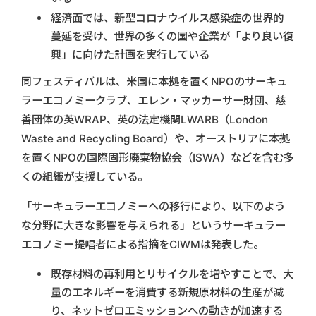
経済面では、新型コロナウイルス感染症の世界的
蔓延を受け、世界の多くの国や企業が「より良い復
興」に向けた計画を実行している
同フェスティバルは、米国に本拠を置くNPOのサーキュ
ラーエコノミークラブ、エレン・マッカーサー財団、慈
善団体の英WRAP、英の法定機関LWARB（London
Waste and Recycling Board）や、オーストリアに本拠
を置くNPOの国際固形廃棄物協会（ISWA）などを含む多
くの組織が支援している。
「サーキュラーエコノミーへの移行により、以下のよう
な分野に大きな影響を与えられる」というサーキュラー
エコノミー提唱者による指摘をCIWMは発表した。
既存材料の再利用とリサイクルを増やすことで、大
量のエネルギーを消費する新規原材料の生産が減
り、ネットゼロエミッションへの動きが加速する