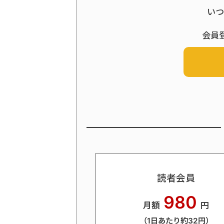
いつ
会員
読者会員
980
月額
円
（1日あたり約32円）