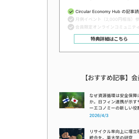
Circular Economy Hub の記
月例イベント（2,000円相当）
会員限定オンラインコミュニテ
特典詳細はこちら
【おすすめ記事】会
なぜ資源循環は安全保障
か。日フィン連携が示す
ーエコノミーの新しい役
2026/4/3
リサイクル率向上に埋立
統合を。英大学の研究