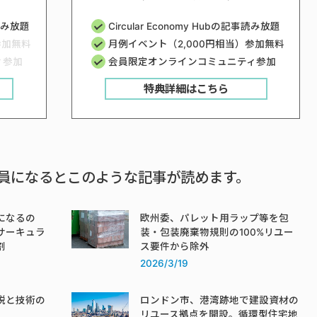
事読み放題
Circular Economy Hubの記事読み放題
参加無料
月例イベント（2,000円相当）参加無料
ィ参加
会員限定オンラインコミュニティ参加
特典詳細はこちら
員になるとこのような記事が読めます。
になるの
欧州委、パレット用ラップ等を包
サーキュラ
装・包装廃棄物規則の100%リユー
割
ス要件から除外
2026/3/19
税と技術の
ロンドン市、港湾跡地で建設資材の
リユース拠点を開設。循環型住宅地