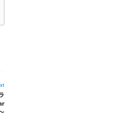
xt
ラ
r
ト〜