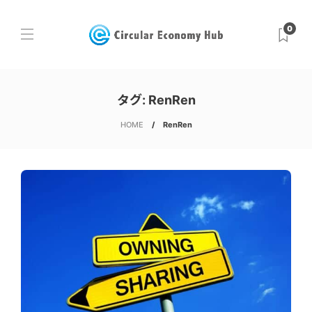
0
タグ:
RenRen
HOME
RenRen