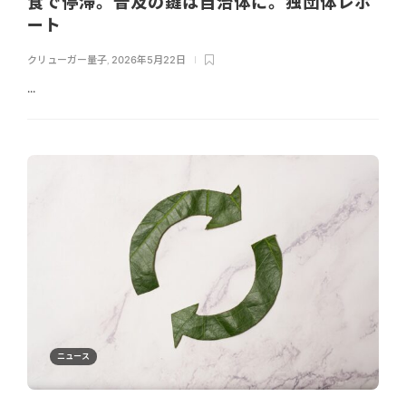
食で停滞。普及の鍵は自治体に。独団体レポ
ート
クリューガー量子
,
2026年5月22日
...
ニュース